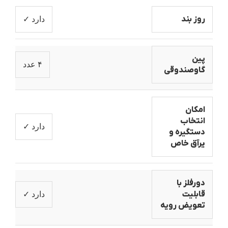
روز بند
دارد ✓
پین
۴ عدد
گاوصندوقی
امکان
انتخاب
دارد ✓
دستگیره و
یرآق خاص
دورفلز با
قابلیت
دارد ✓
تعویض رویه