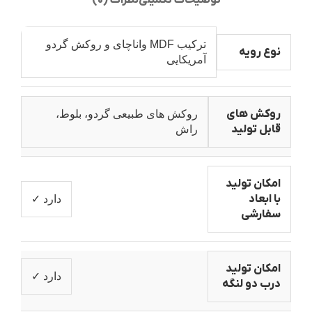
توضیحات تکمیلی
نظرات (0)
ترکیب MDF واناچای و روکش گردو
نوع رویه
آمریکایی
روکش های
روکش های طبیعی گردو، بلوط،
قابل تولید
راش
امکان تولید
با ابعاد
دارد ✓
سفارشی
امکان تولید
دارد ✓
درب دو لنگه