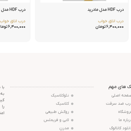
درب HDF مدل مادرید
درب HDF مدل چهار قاب
درب اتاق خواب
درب اتاق خواب
۶,۴۰۰,۰۰۰
تومان
۶,۴۰۰,۰۰۰
توما
ک های مهم
با 
به 
فحه اصلی
نئوکلاسیک
کیف
رب ضد سرقت
کلاسیک
را 
روشگاه
روکش طبیعی
اعت
رباره ما
لابی و فریملس
انلود کاتالوگ
مدرن