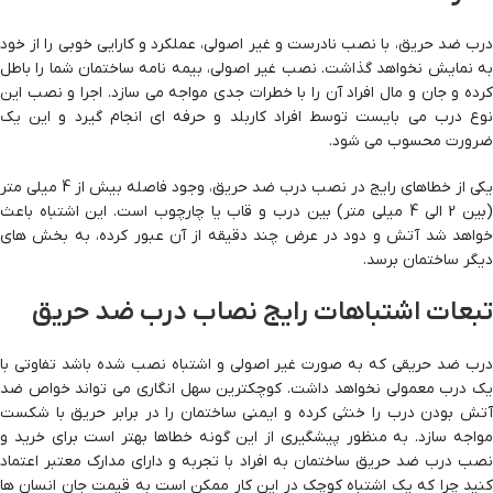
درب ضد حریق، با نصب نادرست و غیر اصولی، عملکرد و کارایی خوبی را از خود
به نمایش نخواهد گذاشت. نصب غیر اصولی، بیمه نامه ساختمان شما را باطل
کرده و جان و مال افراد آن را با خطرات جدی مواجه می سازد. اجرا و نصب این
نوع درب می بایست توسط افراد کاربلد و حرفه ای انجام گیرد و این یک
ضرورت محسوب می شود.
یکی از خطاهای رایج در نصب درب ضد حریق، وجود فاصله بیش از 4 میلی متر
(بین 2 الی 4 میلی متر) بین درب و قاب یا چارچوب است. این اشتباه باعث
خواهد شد آتش و دود در عرض چند دقیقه از آن عبور کرده، به بخش های
دیگر ساختمان برسد.
تبعات اشتباهات رایج نصاب درب ضد حریق
درب ضد حریقی که به صورت غیر اصولی و اشتباه نصب شده باشد تفاوتی با
یک درب معمولی نخواهد داشت. کوچکترین سهل انگاری می تواند خواص ضد
آتش بودن درب را خنثی کرده و ایمنی ساختمان را در برابر حریق با شکست
مواجه سازد. به منظور پیشگیری از این گونه خطاها بهتر است برای خرید و
نصب درب ضد حریق ساختمان به افراد با تجربه و دارای مدارک معتبر اعتماد
کنید چرا که یک اشتباه کوچک در این کار ممکن است به قیمت جان انسان ها