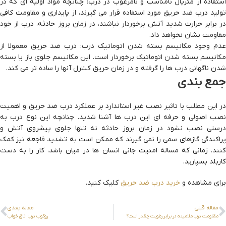
استفاده از متریال نامناسب و نامرغوب در درب: چنانچه مواد اولیه ای که در
تولید درب ضد حریق مورد استفاده قرار می گیرند، از پایداری و مقاومت کافی
در برابر حرارت شدید آتش برخوردار نباشند، در زمان بروز حادثه، درب از خود
مقاومت نشان نخواهد داد.
عدم وجود مکانیسم بسته شدن اتوماتیک درب: درب ضد حریق معمولا از
مکانیسم بسته شدن اتوماتیک برخوردار است. این مکانیسم جلوی باز یا بسته
شدن ناگهانی درب ها را گرفته و در زمان حریق کنترل آنها را ساده تر می کند.
جمع بندی
در این مطلب با تاثیر نصب غیر استاندارد بر عملکرد درب ضد حریق و اهمیت
نصب اصولی و حرفه ای این درب ها آشنا شدید. چنانچه این نوع درب به
درستی نصب نشود در زمان بروز حادثه نه تنها جلوی پیشروی آتش و
پراکندگی گازهای سمی را نمی گیرند که ممکن است به تشدید فاجعه نیز کمک
کنند. زمانی که مساله امنیت جانی انسان ها در میان باشد، کار را به دست
کاربلد بسپارید.
برای مشاهده و
خرید درب ضد حریق
کلیک کنید.
مقاله قبلی
مقاله بعدی
مقاومت درب ملامینه در برابر رطوبت چقدر است؟
روکوب درب اتاق خواب