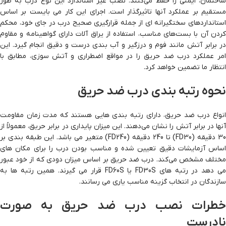
ساختمان، ایمنی را حفظ می‌کنند. نصب غیر استاندارد این نوع درب به طور
مستقیم بر عملکرد آنها تاثیرگذار است. اجرای این کار می بایست بر اساس
استانداردهای سختگیرانه ای از جمله قرارگیری صحیح درب در جای خود، محکم
کردن آن با بست‌های مناسب، استفاده از یراق آلات دارای گواهینامه و مقاوم
در برابر آتش مانند فوم و درزگیر و آب بندی درست و دقیق انجام گیرد. این
امر عملکرد درب ضد حریق را در مواقع اضطراری و آتش سوزی، مطابق با
انتظار ما تضمین خواهد کرد.
نحوه رتبه بندی درب ضد حریق
انواع درب ضد حریق، دارای رتبه بندی هایی هستند که مدت زمان مقاومت
آنها در برابر آتش را نشان می‌دهند. این میزان پایداری در برابر حریق، معمولاً از
30 دقیقه (FD30) تا 240 دقیقه (FD240) متغیر می باشد. این طبقه بندی بر
اساس آزمایشات دقیق تعیین شده و مناسب بودن درب را برای مکان های
مختلف مشخص می‌کند. درب ضد حریق بر اساس میزان دودی که از خود عبور
می دهد در رتبه های FD30S یا FD60S قرار می گیرند. همین رتبه ها به
سازندگان در انتخاب گزینه مناسب یاری می رسانند.
خطرات نصب درب ضد حریق به صورت
نادرست